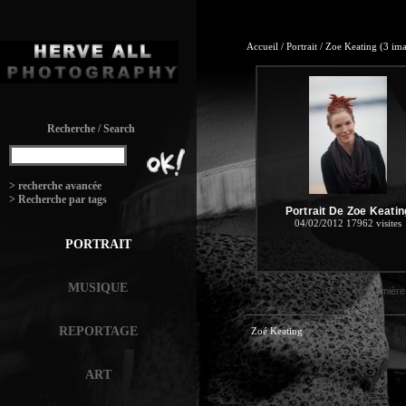
Accueil
/
Portrait
/
Zoe Keating
(3 im
Recherche / Search
:
> recherche avancée
> Recherche par tags
Portrait De Zoe Keatin
04/02/2012
17962 visites
PORTRAIT
MUSIQUE
<< Première
REPORTAGE
Zoé Keating
ART