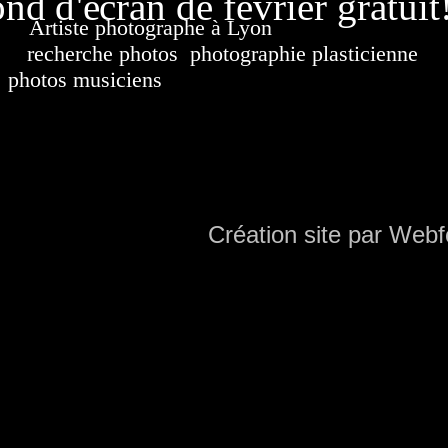
nd d'écran de février gratuit
Artiste photographe à Lyon
France. Banque d'i
recherche photos
,
photographie plasticienne
, a
photos musiciens
. Ressource iconographique. Co
sur DVD. Copyright © 2010-2021 Hervé All 
Hervé all ph
Création site par Webf